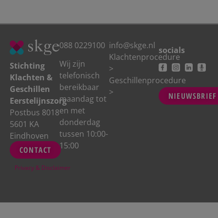
088 0229100
info@skge.nl
socials
Klachtenprocedure
Wij zijn
Stichting
>
telefonisch
Klachten &
Geschillenprocedure
bereikbaar
Geschillen
>
NIEUWSBRIEF
maandag tot
Eerstelijnszorg
en met
Postbus 8018
donderdag
5601 KA
tussen 10:00-
Eindhoven
15:00
CONTACT
Privacy
&
Disclaimer