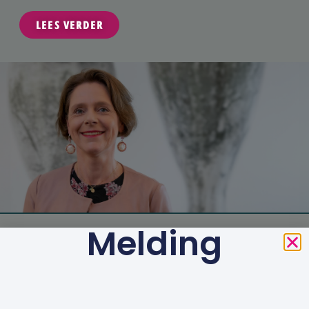
LEES VERDER
Melding
Het goede gesprek als de beste
oplossing
NAWOORD DOOR ONZE
DIRECTEUR/BESTUURDER
Traditiegetrouw is dit jaarverslag heel veel meer dan
een geprint overzicht van de jaarcijfers. Naast de