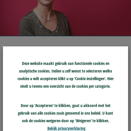
‘Stap niet in een trein met
verschillende verwachtingen’
Deze website maakt gebruik van functionele cookies en
INTERVIEW
analytische cookies. Indien u zelf wenst te selecteren welke
ANNELIEKE PAPADAKI, NVM
cookies u wilt accepteren klikt u op 'Cookie instellingen'. Hier
vindt u tevens een overzicht van de cookies per categorie.
Annelieke Papadaki is beleidsmedewerker bij de
beroepsvereniging NVM-mondhygiënisten. De leden
die als zelfstandige bij de NVM-mondhygiënisten zijn
Door op 'Accepteren' te klikken, gaat u akkoord met het
aangesloten – en ook hun eventuele medewerkers –
gebruik van alle cookies zoals genoemd in ons beleid. U kunt
zijn automatisch aangesloten bij skge. Dit betekent dat
ook de cookies weigeren door op 'Weigeren' te klikken.
zij voor de klachtafhandeling een beroep kunnen doen
Bekijk privacyverklaring