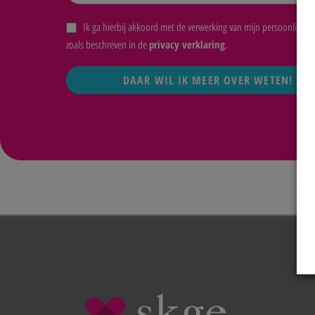
Ik ga hierbij akkoord met de verwerking van mijn persoonlijke 
privacy verklaring
zoals beschreven in de
.
DAAR WIL IK MEER OVER WETEN!