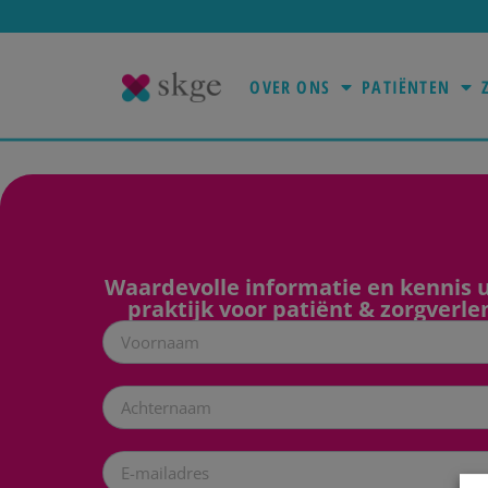
OVER ONS
PATIËNTEN
Waardevolle informatie en kennis u
praktijk voor patiënt & zorgverle