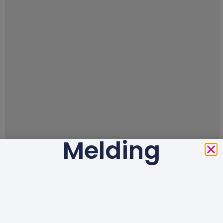
Melding
Eerdere uitspraken worden anoniem gepubliceerd.
Zij geven waardevolle informatie over wat er speelt