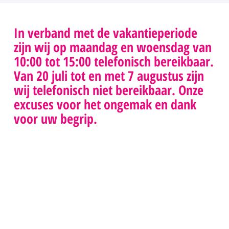
in de zorg, en hoe patiënten en zorgverleners
daarvan kunnen leren.
In verband met de vakantieperiode
zijn wij op maandag en woensdag van
LEES VERDER
10:00 tot 15:00 telefonisch bereikbaar.
Van 20 juli tot en met 7 augustus zijn
wij telefonisch niet bereikbaar. Onze
excuses voor het ongemak en dank
voor uw begrip.
088 0229100
info@skge.nl
socials
Klachtenprocedure
Wij zijn
Stichting
>
telefonisch
Klachten &
Geschillenprocedure
bereikbaar
Geschillen
>
NIEUWSBRIEF
maandag tot
Eerstelijnszorg
en met
Postbus 8018