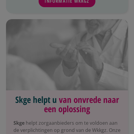
INFORMATIE WKKGZ
Skge helpt u
van onvrede naar
een oplossing
Skge
helpt zorgaanbieders om te voldoen aan
de verplichtingen op grond van de Wkkgz. Onze