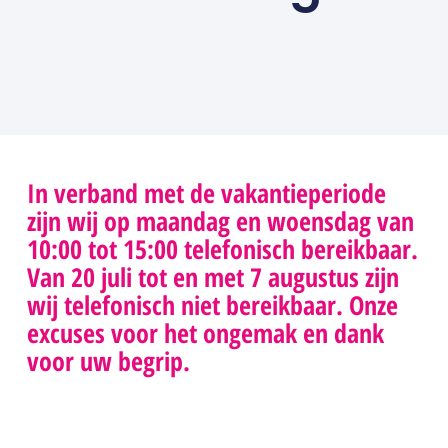
LEES VERDER
In verband met de vakantieperiode
zijn wij op maandag en woensdag van
088 0229100
info@skge.nl
10:00 tot 15:00 telefonisch bereikbaar.
socials
Klachtenprocedure
Van 20 juli tot en met 7 augustus zijn
Wij zijn
Stichting
>
wij telefonisch niet bereikbaar. Onze
telefonisch
Klachten &
Geschillenprocedure
excuses voor het ongemak en dank
bereikbaar
Geschillen
>
NIEUWSBRIEF
maandag tot
Eerstelijnszorg
voor uw begrip.
en met
Postbus 8018
donderdag
5601 KA
tussen 10:00-
Eindhoven
15:00