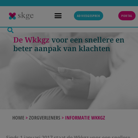
ADVIESGESPREK
PORTAL
De Wkkgz
voor een snellere en
beter aanpak van klachten
HOME
>
ZORGVERLENERS
>
INFORMATIE WKKGZ
Sinds 1 januari 2017 staat de Wkkgz voor een snellere