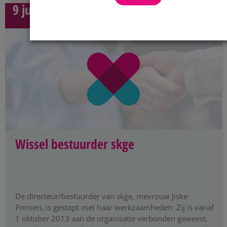
9 juni 2026
Wissel bestuurder skge
De directeur/bestuurder van skge, mevrouw Jiske
Prinsen, is gestopt met haar werkzaamheden. Zij is vanaf
1 oktober 2013 aan de organisatie verbonden geweest.