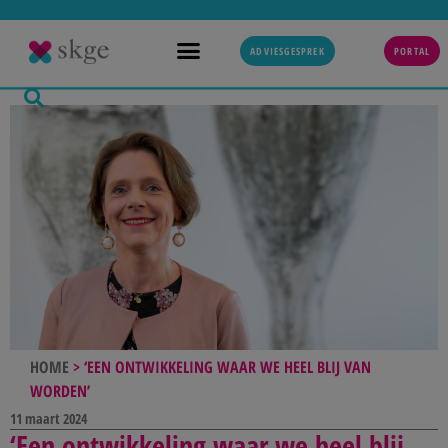
ADVIESGESPREK
PORTAL
HOME
>
‘EEN ONTWIKKELING WAAR WE HEEL BLIJ VAN
WORDEN’
11 maart 2024
‘Een ontwikkeling waar we heel blij