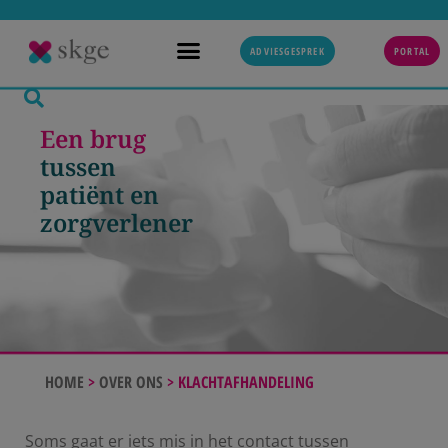
ADVIESGESPREK
PORTAL
Een brug
tussen
patiënt en
zorgverlener
HOME
>
OVER ONS
>
KLACHTAFHANDELING
Soms gaat er iets mis in het contact tussen