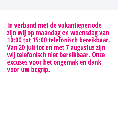
In verband met de vakantieperiode
zijn wij op maandag en woensdag van
10:00 tot 15:00 telefonisch bereikbaar.
Van 20 juli tot en met 7 augustus zijn
088 0229100
info@skge.nl
socials
wij telefonisch niet bereikbaar. Onze
Klachtenprocedure
Wij zijn
Stichting
excuses voor het ongemak en dank
>
telefonisch
Klachten &
Geschillenprocedure
voor uw begrip.
bereikbaar
Geschillen
>
NIEUWSBRIEF
maandag tot
Eerstelijnszorg
en met
Postbus 8018
donderdag
5601 KA
tussen 10:00-
Eindhoven
15:00
CONTACT
Privacy
&
Disclaimer