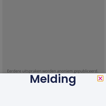
Eerdere uitspraken worden anoniem gepubliceerd.
Melding
Zij geven waardevolle informatie over wat er speelt
in de zorg, en hoe patiënten en zorgverleners
daarvan kunnen leren.
LEES VERDER