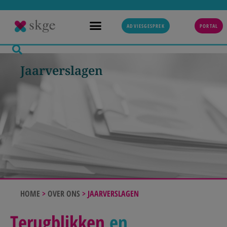
ADVIESGESPREK
PORTAL
Jaarverslagen
HOME
>
OVER ONS
>
JAARVERSLAGEN
Terugblikken
en