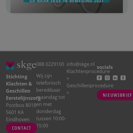
GA NAAR SKGE IN BEWEGING 2021
088 0229100
info@skge.nl
socials
Klachtenprocedure
Wij zijn
Stichting
>
telefonisch
Klachten &
Geschillenprocedure
bereikbaar
Geschillen
>
NIEUWSBRIEF
maandag tot
Eerstelijnszorg
en met
Postbus 8018
donderdag
5601 KA
tussen 10:00-
Eindhoven
15:00
CONTACT