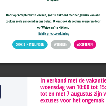
Door op 'Accepteren' te klikken, gaat u akkoord met het gebruik van alle
229100
info@skge.nl
cookies zoals genoemd in ons beleid. U kunt ook de cookies weigeren door
Klachtenprocedure >
jn telefonisch bereikbaar
op 'Weigeren' te klikken.
Geschillenprocedure >
ag tot en met donderdag
Bekijk privacyverklaring
n 10:00-15:00
COOKIE INSTELLINGEN
WEIGEREN
ACCEPTEREN
g
In verband met de vakanti
woensdag van 10:00 tot 15:0
tot en met 7 augustus zijn 
excuses voor het ongemak 