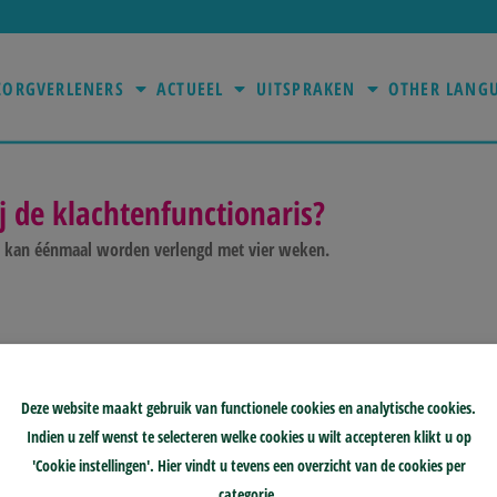
ZORGVERLENERS
ACTUEEL
UITSPRAKEN
OTHER LANG
j de klachtenfunctionaris?
jn kan éénmaal worden verlengd met vier weken.
Deze website maakt gebruik van functionele cookies en analytische cookies.
Indien u zelf wenst te selecteren welke cookies u wilt accepteren klikt u op
'Cookie instellingen'. Hier vindt u tevens een overzicht van de cookies per
categorie.