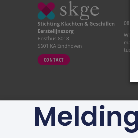
088 0
Stichting Klachten & Geschillen
Eerstelijnszorg
Wij zi
Postbus 8018
maand
5601 KA Eindhoven
tusse
CONTACT
Meldin
Privacy
&
Disclaimer