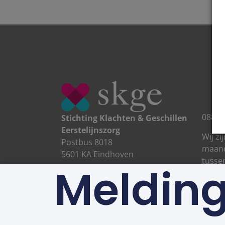
088 0
Stichting Klachten & Geschillen
Eerstelijnszorg
Wij zi
Postbus 8018
maand
5601 KA Eindhoven
tusse
Meldin
CONTACT