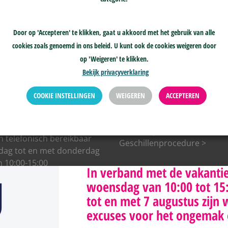
Door op 'Accepteren' te klikken, gaat u akkoord met het gebruik van alle
cookies zoals genoemd in ons beleid. U kunt ook de cookies weigeren door
op 'Weigeren' te klikken.
Bekijk privacyverklaring
COOKIE INSTELLINGEN
WEIGEREN
ACCEPTEREN
229100
info@skge.nl
Klachtenprocedure >
jn telefonisch bereikbaar
Geschillenprocedure >
ag tot en met donderdag
n 10:00-15:00
g
In verband met de vakanti
woensdag van 10:00 tot 15:0
tot en met 7 augustus zijn 
excuses voor het ongemak 