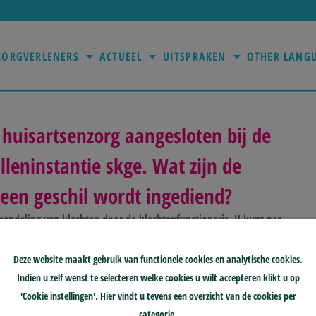
ZORGVERLENERS
ACTUEEL
UITSPRAKEN
OTHER LANG
 huisartsenzorg aangesloten bij de
lleninstantie skge. Wat zijn de
 een geschil wordt ingediend?
behandeling van klachten door de klachtenfunctionaris. U kunt per
 laten afhandelen. Het aansluittarief voor de geschilleninstantie
n op kalenderjaarbasis sprake is van meer dan twee geschillen,
Deze website maakt gebruik van functionele cookies en analytische cookies.
eschil een extra bijdrage in rekening brengen.
Indien u zelf wenst te selecteren welke cookies u wilt accepteren klikt u op
'Cookie instellingen'. Hier vindt u tevens een overzicht van de cookies per
categorie.