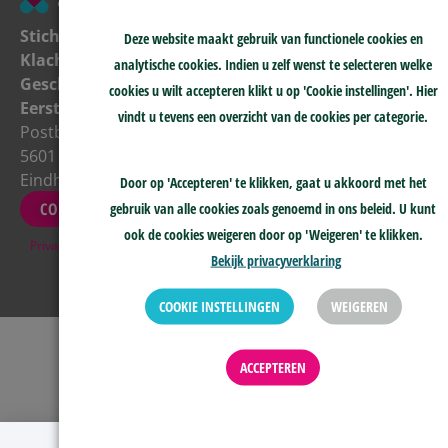
socials
Klachtenprocedure
Wij zijn
Stichting
Deze website maakt gebruik van functionele cookies en
>
telefonisch
Klachten &
analytische cookies. Indien u zelf wenst te selecteren welke
Geschillenprocedure
bereikbaar
Geschillen
>
cookies u wilt accepteren klikt u op 'Cookie instellingen'. Hier
NIEUWSBRIEF
maandag tot
Eerstelijnszorg
vindt u tevens een overzicht van de cookies per categorie.
en met
Postbus 8018
donderdag
5601 KA
tussen 10:00-
Eindhoven
Door op 'Accepteren' te klikken, gaat u akkoord met het
15:00
CONTACT
gebruik van alle cookies zoals genoemd in ons beleid. U kunt
ook de cookies weigeren door op 'Weigeren' te klikken.
Privacy
&
Disclaimer
Bekijk privacyverklaring
COOKIE INSTELLINGEN
WEIGEREN
ACCEPTEREN
Melding