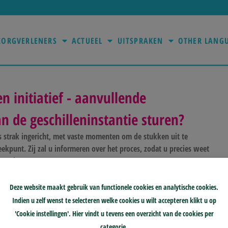
ZORGVERLENERS
ACTUEEL
UITSPRAKEN
OTHER LANG
n initiatief - aanvullende
n de geschilleninstantie sturen?
s strak ingericht, met vaste momenten om de stukken uit te
eekpunt. Zij zal u informeren over het proces, zodat u precies weet
rwacht.
Deze website maakt gebruik van functionele cookies en analytische cookies.
Indien u zelf wenst te selecteren welke cookies u wilt accepteren klikt u op
'Cookie instellingen'. Hier vindt u tevens een overzicht van de cookies per
categorie.