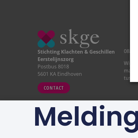
088 0
Stichting Klachten & Geschillen
Eerstelijnszorg
Wij zi
Postbus 8018
maand
5601 KA Eindhoven
tusse
CONTACT
Meldin
Privacy
&
Disclaimer