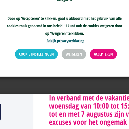
Door op 'Accepteren' te klikken, gaat u akkoord met het gebruik van alle
cookies zoals genoemd in ons beleid. U kunt ook de cookies weigeren door
op 'Weigeren' te klikken.
Bekijk privacyverklaring
229100
info@skge.nl
COOKIE INSTELLINGEN
WEIGEREN
ACCEPTEREN
Klachtenprocedure >
jn telefonisch bereikbaar
Geschillenprocedure >
ag tot en met donderdag
n 10:00-15:00
g
In verband met de vakanti
woensdag van 10:00 tot 15:0
tot en met 7 augustus zijn 
excuses voor het ongemak 