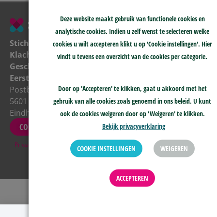
Deze website maakt gebruik van functionele cookies en
088 0229100
info@skge.nl
socials
analytische cookies. Indien u zelf wenst te selecteren welke
Klachtenprocedure
Wij zijn
Stichting
cookies u wilt accepteren klikt u op 'Cookie instellingen'. Hier
>
telefonisch
Klachten &
vindt u tevens een overzicht van de cookies per categorie.
Geschillenprocedure
bereikbaar
Geschillen
>
NIEUWSBRIEF
maandag tot
Eerstelijnszorg
en met
Door op 'Accepteren' te klikken, gaat u akkoord met het
Postbus 8018
donderdag
5601 KA
gebruik van alle cookies zoals genoemd in ons beleid. U kunt
tussen 10:00-
Eindhoven
ook de cookies weigeren door op 'Weigeren' te klikken.
15:00
Bekijk privacyverklaring
CONTACT
Privacy
&
Disclaimer
COOKIE INSTELLINGEN
WEIGEREN
ACCEPTEREN
Melding