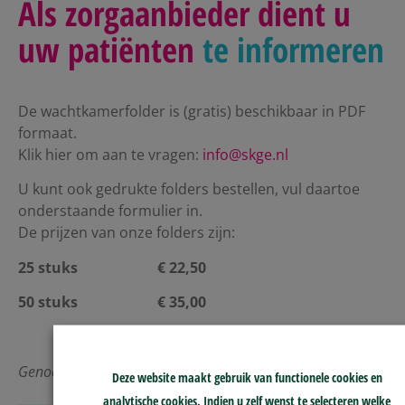
Als zorgaanbieder dient u
uw patiënten
te informeren
De wachtkamerfolder is (gratis) beschikbaar in PDF
formaat.
Klik hier om aan te vragen:
info@skge.nl
U kunt ook gedrukte folders bestellen, vul daartoe
onderstaande formulier in.
De prijzen van onze folders zijn:
25 stuks € 22,50
50 stuks € 35,00
Genoemde prijzen zijn inclusief 21% btw
Deze website maakt gebruik van functionele cookies en
analytische cookies. Indien u zelf wenst te selecteren welke