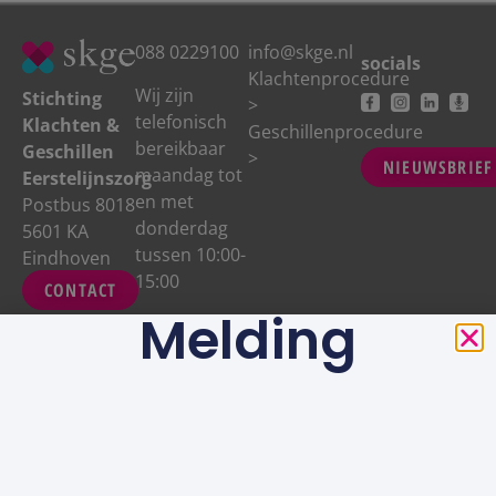
088 0229100
info@skge.nl
socials
Klachtenprocedure
Wij zijn
Stichting
>
telefonisch
Klachten &
Geschillenprocedure
bereikbaar
Geschillen
>
NIEUWSBRIEF
maandag tot
Eerstelijnszorg
en met
Postbus 8018
donderdag
5601 KA
tussen 10:00-
Eindhoven
15:00
CONTACT
Melding
Privacy
&
Disclaimer