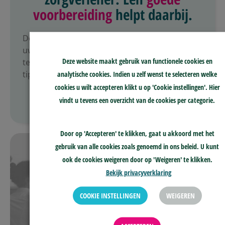
voorbereiding
helpt daarbij.
De ervaring leert dat een 1-op-1 gesprek met
uw zorgverlener vaak al veel oplost. Ziet u daar
Deze website maakt gebruik van functionele cookies en
tegenop? Dan helpt
skge
u verder met handige
tips.
analytische cookies. Indien u zelf wenst te selecteren welke
cookies u wilt accepteren klikt u op 'Cookie instellingen'. Hier
vindt u tevens een overzicht van de cookies per categorie.
LEES VERDER
Door op 'Accepteren' te klikken, gaat u akkoord met het
gebruik van alle cookies zoals genoemd in ons beleid. U kunt
ook de cookies weigeren door op 'Weigeren' te klikken.
Bekijk privacyverklaring
COOKIE INSTELLINGEN
WEIGEREN