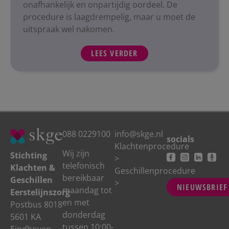
onafhankelijk en onpartijdig oordeel. De
procedure is laagdrempelig, maar u moet de
uitspraak wel nakomen.
LEES VERDER
088 0229100
info@skge.nl
socials
Klachtenprocedure
Wij zijn
Stichting
>
telefonisch
Klachten &
Geschillenprocedure
bereikbaar
Geschillen
>
NIEUWSBRIEF
maandag tot
Eerstelijnszorg
en met
Postbus 8018
donderdag
5601 KA
tussen 10:00-
Eindhoven