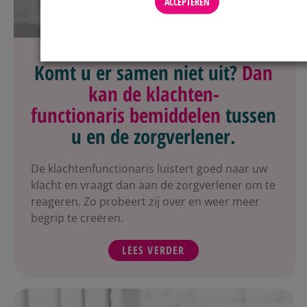
ACCEPTEREN
2
Komt u er samen niet uit?
Dan
kan de klachten-
functionaris bemiddelen
tussen
u en de zorgverlener.
De klachtenfunctionaris luistert goed naar uw
klacht en vraagt dan aan de zorgverlener om te
reageren. Zo probeert zij over en weer meer
begrip te creëren.
LEES VERDER