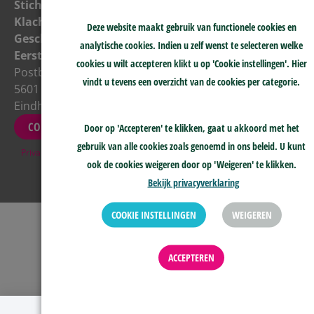
Wij zijn
Stichting
>
telefonisch
Klachten &
Geschillenprocedure
Deze website maakt gebruik van functionele cookies en
bereikbaar
Geschillen
>
analytische cookies. Indien u zelf wenst te selecteren welke
NIEUWSBRIEF
maandag tot
Eerstelijnszorg
cookies u wilt accepteren klikt u op 'Cookie instellingen'. Hier
en met
Postbus 8018
vindt u tevens een overzicht van de cookies per categorie.
donderdag
5601 KA
tussen 10:00-
Eindhoven
15:00
CONTACT
Door op 'Accepteren' te klikken, gaat u akkoord met het
gebruik van alle cookies zoals genoemd in ons beleid. U kunt
Privacy
&
Disclaimer
ook de cookies weigeren door op 'Weigeren' te klikken.
Bekijk privacyverklaring
COOKIE INSTELLINGEN
WEIGEREN
ACCEPTEREN
Melding