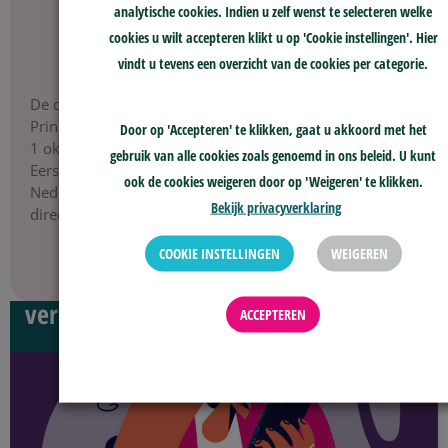
analytische cookies. Indien u zelf wenst te selecteren welke
cookies u wilt accepteren klikt u op 'Cookie instellingen'. Hier
vindt u tevens een overzicht van de cookies per categorie.
De directeur/bestuurder van skge, mevrouw Jiske
Prinsen, is gestopt met haar werkzaamheden. Zij is vanaf
Door op 'Accepteren' te klikken, gaat u akkoord met het
1 oktober 2013 aan de organisatie verbonden geweest.
gebruik van alle cookies zoals genoemd in ons beleid. U kunt
Eerst bij Stichting Klachtenregeling Huisartsenzorg Zuid
ook de cookies weigeren door op 'Weigeren' te klikken.
Nederland (de rechtsvoorganger van skge), daarna als
Bekijk privacyverklaring
directeur/bestuurder bij skge.
COOKIE INSTELLINGEN
WEIGEREN
LEES VERDER
verhalen
ACCEPTEREN