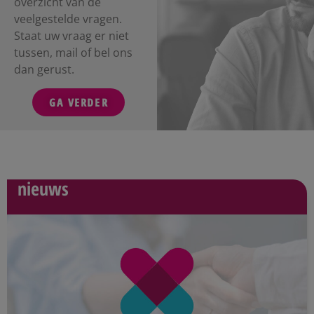
overzicht van de
veelgestelde vragen.
Staat uw vraag er niet
tussen, mail of bel ons
dan gerust.
GA VERDER
nieuws