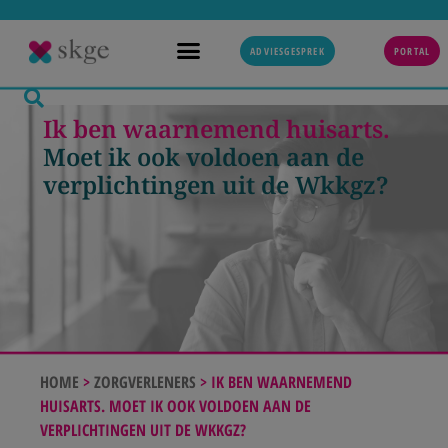
ADVIESGESPREK
PORTAL
Ik ben waarnemend huisarts.
Moet ik ook voldoen aan de
verplichtingen uit de Wkkgz?
HOME
>
ZORGVERLENERS
>
IK BEN WAARNEMEND
HUISARTS. MOET IK OOK VOLDOEN AAN DE
VERPLICHTINGEN UIT DE WKKGZ?