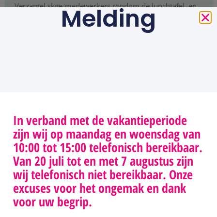
Verzamel skge-medewerkers rondom de lunchtafel, en
Melding
het gesprek ontstaat vanzelf. Wat doen zij om onvrede
om te buigen naar een oplossing en wat betekent dit
voor de samenwerking? We vroegen hun naar het
geheim van de smid…
LEES VERDER
In verband met de vakantieperiode
zijn wij op maandag en woensdag van
10:00 tot 15:00 telefonisch bereikbaar.
Van 20 juli tot en met 7 augustus zijn
wij telefonisch niet bereikbaar. Onze
088 0229100
info@skge.nl
socials
excuses voor het ongemak en dank
Klachtenprocedure
Wij zijn
Stichting
voor uw begrip.
>
telefonisch
Klachten &
Geschillenprocedure