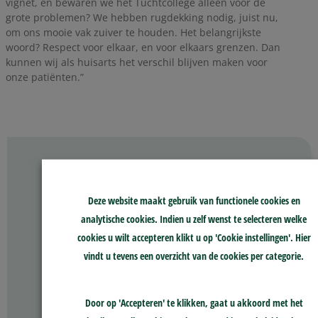
vignet, en bewaren we het Tuchtcollege alleen voor de
grote problemen? We hebben rugdekking nodig, juist nu,
om ons mooie vak zuiver te houden. Het belangrijkste
woord? Respect voor elkaar, en voor elkaars grenzen. Dan
kunnen wij als huisarts het verschil blijven maken voor
onze patiënten.”
Deze website maakt gebruik van functionele cookies en
analytische cookies. Indien u zelf wenst te selecteren welke
cookies u wilt accepteren klikt u op 'Cookie instellingen'. Hier
vindt u tevens een overzicht van de cookies per categorie.
Door op 'Accepteren' te klikken, gaat u akkoord met het