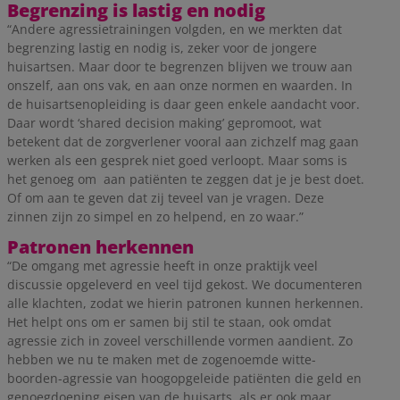
Begrenzing is lastig en nodig
“Andere agressietrainingen volgden, en we merkten dat
begrenzing lastig en nodig is, zeker voor de jongere
huisartsen. Maar door te begrenzen blijven we trouw aan
onszelf, aan ons vak, en aan onze normen en waarden. In
de huisartsenopleiding is daar geen enkele aandacht voor.
Daar wordt ‘shared decision making’ gepromoot, wat
betekent dat de zorgverlener vooral aan zichzelf mag gaan
werken als een gesprek niet goed verloopt. Maar soms is
het genoeg om aan patiënten te zeggen dat je je best doet.
Of om aan te geven dat zij teveel van je vragen. Deze
zinnen zijn zo simpel en zo helpend, en zo waar.”
Patronen herkennen
“De omgang met agressie heeft in onze praktijk veel
discussie opgeleverd en veel tijd gekost. We documenteren
alle klachten, zodat we hierin patronen kunnen herkennen.
Het helpt ons om er samen bij stil te staan, ook omdat
agressie zich in zoveel verschillende vormen aandient. Zo
hebben we nu te maken met de zogenoemde witte-
boorden-agressie van hoogopgeleide patiënten die geld en
genoegdoening eisen van de huisarts, als er ook maar