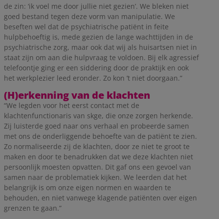
de zin: ‘ik voel me door jullie niet gezien’. We bleken niet
goed bestand tegen deze vorm van manipulatie. We
beseften wel dat de psychiatrische patiënt in feite
hulpbehoeftig is, mede gezien de lange wachttijden in de
psychiatrische zorg, maar ook dat wij als huisartsen niet in
staat zijn om aan die hulpvraag te voldoen. Bij elk agressief
telefoontje ging er een siddering door de praktijk en ook
het werkplezier leed eronder. Zo kon ’t niet doorgaan.”
(H)erkenning van de klachten
“We legden voor het eerst contact met de
klachtenfunctionaris van skge, die onze zorgen herkende.
Zij luisterde goed naar ons verhaal en probeerde samen
met ons de onderliggende behoefte van de patiënt te zien.
Zo normaliseerde zij de klachten, door ze niet te groot te
maken en door te benadrukken dat we deze klachten niet
persoonlijk moesten opvatten. Dit gaf ons een gevoel van
samen naar de problematiek kijken. We leerden dat het
belangrijk is om onze eigen normen en waarden te
behouden, en niet vanwege klagende patiënten over eigen
grenzen te gaan.”