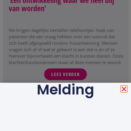
‘Een ontwikkeling waar we heel blij
van worden’
We krijgen dagelijks tientallen telefoontjes. Vaak van
patiënten die een vraag hebben over een voorval dat
zich heeft afgespeeld rondom huisartsenzorg. Mensen
vragen zich af of wat er gebeurt is wel oké is en of ze
hierover bijvoorbeeld een klacht in kunnen dienen. Onze
klachtenfunctionarissen staan al deze mensen te woord.
LEES VERDER
Melding