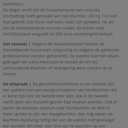
hartinfarct.
De klager vindt dat de huisartsenpost een onjuiste
inschatting heeft gemaakt van zijn klachten. Als hij 112 niet
had gebeld, zou hij er niet eens meer zijn geweest. Hij wil
dat de huisartsenpost excuses maakt, de kosten voor
rechtsbijstand vergoedt en 950 euro smartengeld betaalt.
Het verweer |
Volgens de huisartsenpost hebben de
dienstdoende huisartsen zorgvuldig en volgens de geldende
professionele standen gehandeld. De patiënt had het advies
gekregen om extra medicatie te nemen én om bij
aanhoudende klachten of verergering weer contact op te
nemen.
De uitspraak |
De geschillencommissie is van oordeel dat
een patiënt met een voorgeschiedenis van hartklachten die
in korte tijd voor de tweede keer belt, ook in de tweede
nacht door een huisarts gezien had moeten worden. Ook al
waren de klachten atypisch voor hartklachten en leek er
meer sprake te zijn van maagklachten, dan nóg waren de
klachten dusdanig heftig dat van de patiënt niet gevraagd
kon worden om meer dan drie uur te wachten op een