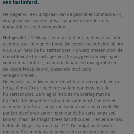
een hartinfarct.
De klager wil een uitspraak van de geschillencommissie. Hij
vraagt excuses van de huisartsenpost en vordert een
immateriële schadevergoeding.
Het geschil |
De klager, een hartpatiënt, had twee nachten
achter elkaar pijn op de borst. De eerste nacht belde hij om
00.45 uur naar de huisartsenpost. Hij werd meteen door de
dienstdoende huisarts gezien. Die zag geen aanwijzingen
voor een hartinfarct, maar dacht aan een maagprobleem.
De klager kreeg daarbij passende medicatie
voorgeschreven.
De tweede nacht kwamen de klachten in verergerde vorm
terug. Om 4.30 uur belde de patiënt opnieuw met de
huisartsenpost. De triagist meldde na overleg met de
huisarts dat de patiënt extra medicatie mocht nemen en
eventueel om 8 uur langs kon komen voor een consult. De
patiënt bleef erop aandringen dat de huisarts langs zou
komen, maar de triagist bleef dat afhouden. Ten einde raad
belde de klager daarna naar 112. De hulpdienst kwam
meteen. De ambulancemedewerkers constateerden een