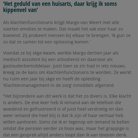
‘Het geduld van een huisarts, daar krijg ik soms
kippenvel van’
Als klachtenfunctionaris krijgt Margo van Weert met alle
soorten emoties te maken. Dat maakt het vak voor haar zo
boeiend. Zij probeert mensen bij elkaar te brengen. ‘Ik gun ze
zo dat ze samen tot een oplossing komen.’
Voordat ze bij skge kwam, werkte Margo dertien jaar als
medisch assistent bij een arbodienst en daarvoor als
gastouderbemiddelaar. Juist toen ze zin had in iets nieuws,
kreeg ze de kans om klachtenfunctionaris te worden. Ze werkt
nu ruim een jaar bij skge en heeft de opleiding
‘Klachtenmanagement in de zorg’ inmiddels afgerond.
“Het bijzondere aan dit werk is dat het zo divers is. Elke klacht
is anders. De ene keer heb ik iemand aan de telefoon die
woedend en gefrustreerd is of juist heel verdrietig en dan
weer iemand die heel blij is dat ik zijn of haar verhaal heb
willen aanhoren. Soms zie ik er tegenop om iemand te bellen
omdat die persoon eerder zo boos was, maar het grappige is
dat een gesprek altijd anders loopt dan ik van tevoren denk.