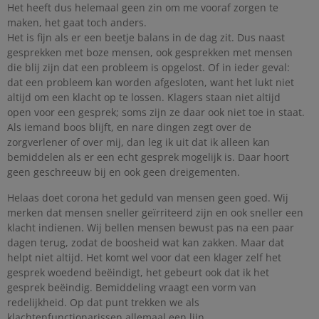
Het heeft dus helemaal geen zin om me vooraf zorgen te
maken, het gaat toch anders.
Het is fijn als er een beetje balans in de dag zit. Dus naast
gesprekken met boze mensen, ook gesprekken met mensen
die blij zijn dat een probleem is opgelost. Of in ieder geval:
dat een probleem kan worden afgesloten, want het lukt niet
altijd om een klacht op te lossen. Klagers staan niet altijd
open voor een gesprek; soms zijn ze daar ook niet toe in staat.
Als iemand boos blijft, en nare dingen zegt over de
zorgverlener of over mij, dan leg ik uit dat ik alleen kan
bemiddelen als er een echt gesprek mogelijk is. Daar hoort
geen geschreeuw bij en ook geen dreigementen.
Helaas doet corona het geduld van mensen geen goed. Wij
merken dat mensen sneller geïrriteerd zijn en ook sneller een
klacht indienen. Wij bellen mensen bewust pas na een paar
dagen terug, zodat de boosheid wat kan zakken. Maar dat
helpt niet altijd. Het komt wel voor dat een klager zelf het
gesprek woedend beëindigt, het gebeurt ook dat ik het
gesprek beëindig. Bemiddeling vraagt een vorm van
redelijkheid. Op dat punt trekken we als
klachtenfunctionarissen allemaal een lijn.