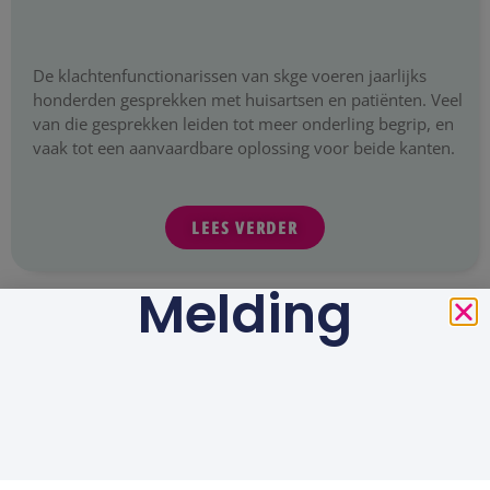
De klachtenfunctionarissen van skge voeren jaarlijks
honderden gesprekken met huisartsen en patiënten. Veel
van die gesprekken leiden tot meer onderling begrip, en
vaak tot een aanvaardbare oplossing voor beide kanten.
LEES VERDER
Melding
088 0229100
info@skge.nl
socials
Klachtenprocedure