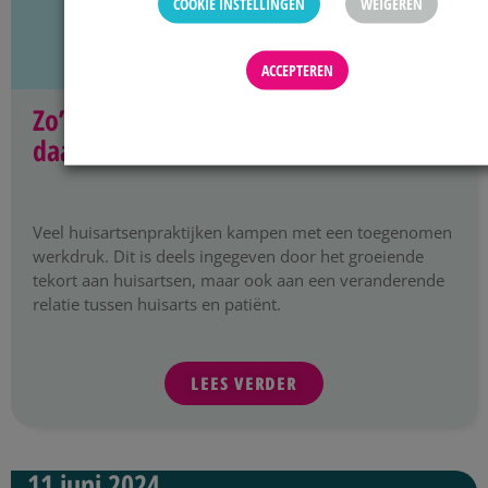
COOKIE INSTELLINGEN
WEIGEREN
ACCEPTEREN
Zo’n klachtenprocedure, wat moet ik
daarvan verwachten?
Veel huisartsenpraktijken kampen met een toegenomen
werkdruk. Dit is deels ingegeven door het groeiende
tekort aan huisartsen, maar ook aan een veranderende
relatie tussen huisarts en patiënt.
LEES VERDER
11 juni 2024