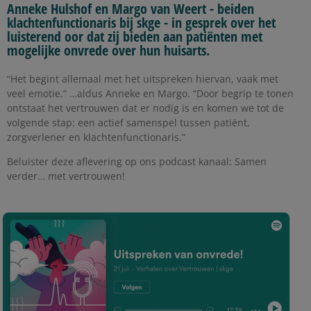
Anneke Hulshof en Margo van Weert - beiden
klachtenfunctionaris bij skge - in gesprek over het
luisterend oor dat zij bieden aan patiënten met
mogelijke onvrede over hun huisarts.
“Het begint allemaal met het uitspreken hiervan, vaak met
veel emotie.” …aldus Anneke en Margo. “Door begrip te tonen
ontstaat het vertrouwen dat er nodig is en komen we tot de
volgende stap: een actief samenspel tussen patiënt,
zorgverlener en klachtenfunctionaris.”
Beluister deze aflevering op ons podcast kanaal: Samen
verder… met vertrouwen!