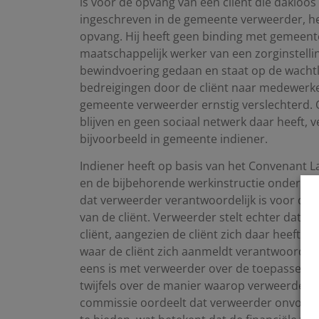
is voor de opvang van een cliënt die dakloos 
ingeschreven in de gemeente verweerder, he
opvang. Hij heeft geen binding met gemeente
maatschappelijk werker van een zorginstelli
bewindvoering gedaan en staat op de wacht
bedreigingen door de cliënt naar medewerkers
gemeente verweerder ernstig verslechterd. 
blijven en geen sociaal netwerk daar heeft, v
bijvoorbeeld in gemeente indiener.
Indiener heeft op basis van het Convenant L
en de bijbehorende werkinstructie onderzoek 
dat verweerder verantwoordelijk is voor de z
van de cliënt. Verweerder stelt echter dat i
cliënt, aangezien de cliënt zich daar heeft 
waar de cliënt zich aanmeldt verantwoordeli
eens is met verweerder over de toepasselijkhe
twijfels over de manier waarop verweerder m
commissie oordeelt dat verweerder onvoldo