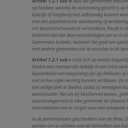
Artikel 1.2.1 sub b
stelt dat gemeenten besche
op hebben, waarbij de voorziening gericht is o
tijdelijk of langdurig niet zelfstandig kunnen w
met een psychiatrische aandoening of verslavi
om beschermd wonen te verstrekken, houdt in da
betekent niet dat deze voorzieningen per se in e
Gemeenten kunnen, wanneer het gaat om speci
met andere gemeenten om te voorzien in de ben
Artikel 1.2.1 sub c
richt zich op maatschappeli
bieden aan mensen die tijdelijk in een crisis v
bijvoorbeeld van toepassing zijn op daklozen of
niet in hun eigen woning kunnen verblijven. De 
een veilige plek te bieden, zodat zij vervolgens
woonsituatie. Net als bij beschermd wonen, gel
voorzieningen niet in elke gemeente ter plaatse 
samenwerken om te zorgen voor een adequate s
In de parlementaire geschiedenis van de Wmo
werken om te voldoen aan de behoeften van hu