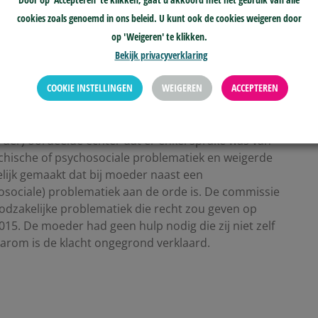
rantwoordelijkheid voor de opvang van de cliënt tot 1
Door op 'Accepteren' te klikken, gaat u akkoord met het gebruik van alle
e datum gaat de verantwoordelijkheid over op indiener.
cookies zoals genoemd in ons beleid. U kunt ook de cookies weigeren door
op 'Weigeren' te klikken.
ijke opvang dient bij cliënt sprake te zijn van
Bekijk privacyverklaring
aantoonbaar).
COOKIE INSTELLINGEN
WEIGEREN
ACCEPTEREN
aag of een moeder en haar dochter recht hebben op
GD (naam), stelde dat de moeder en dochter
r in de regio (X) een steunend netwerk heeft en
der) oordeelde echter dat er enkel sprake was van
ische of psychosociale problematiek en weigerde
lijk gemaakt dat bij moeder naast een
sociale) problematiek aan de orde is. De commissie
odzakelijke problematiek die recht zou geven op
5. De moeder had geen hulp nodig die zij niet zelf
arom is de klacht ongegrond verklaard.