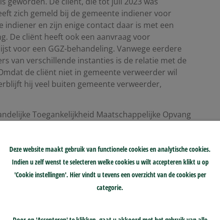
is geworden. De cliënt, die tot juli 2023 was
eft zich gemeld bij de gemeente indiener voor
 indiener en zijn enige contact daar is met een
ng. De cliënt heeft ook een aanvraag voor
lijst voor een GGZ-behandeling. Vanwege eerdere
 van verschillende instanties is de relatie met de
Omdat de cliënt niet in gemeente verweerder wil
erblijft hij veel buiten gemeente verweerder,
andelijke Toegankelijkheid Maatschappelijke Opvang
gedaan naar de situatie van de cliënt. Indiener vindt
org en financiering van de opvang en het zorgtraject
Deze website maakt gebruik van functionele cookies en analytische cookies.
ndiener als meldgemeente verantwoordelijk is voor de
aangemeld. De commissie stelt vast dat de gemeente
Indien u zelf wenst te selecteren welke cookies u wilt accepteren klikt u op
jk is voor de eerste opvang. Hoewel de commissie het
'Cookie instellingen'. Hier vindt u tevens een overzicht van de cookies per
id van de landelijke toegankelijkheid, heeft zij
categorie.
et de situatie van de cliënt is omgegaan. De
ende inspanningen heeft geleverd om passende hulp