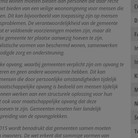
rmd wonen moeten bieden aan personen die daar recht
C
p het bieden van een veilige woonomgeving voor mensen die
onen. Dit kan bijvoorbeeld van toepassing zijn op mensen
D
ngsproblemen. De verantwoordelijkheid van de gemeente
t er voldoende voorzieningen moeten zijn, maar dit
F
lke gemeente ter plaatse aanwezig hoeven te zijn.
alistische vormen van beschermd wonen, samenwerken
I
odigde zorg en ondersteuning.
I
jke opvang, waarbij gemeenten verplicht zijn om opvang te
erkeren en geen andere woonruimte hebben. Dit kan
K
 mensen die door persoonlijke omstandigheden tijdelijk
maatschappelijke opvang is bedoeld om mensen tijdelijk
M
 kunnen werken aan een structurele oplossing voor hun
dt ook voor maatschappelijke opvang dat deze
N
hoeven te zijn. Gemeenten moeten hier landelijk
preiding van de opvangplekken.
S
 2015 wordt benadrukt dat gemeenten samen moeten
T
n inwoners. De wet erkent dat sommige vormen van