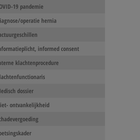
OVID-19 pandemie
iagnose/operatie hernia
actuurgeschillen
nformatieplicht, informed consent
nterne klachtenprocedure
lachtenfunctionaris
edisch dossier
iet- ontvankelijkheid
chadevergoeding
oetsingskader​