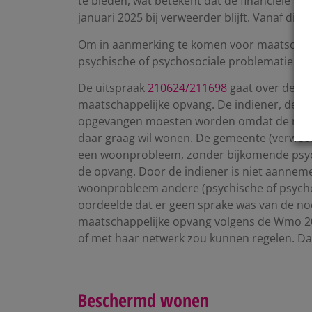
te bieden, wat betekent dat de financiële ve
januari 2025 bij verweerder blijft. Vanaf di
Om in aanmerking te komen voor maatschappel
psychische of psychosociale problematiek (
De uitspraak
210624/211698
gaat over de vr
maatschappelijke opvang. De indiener, de G
opgevangen moesten worden omdat de moede
daar graag wil wonen. De gemeente (verweer
een woonprobleem, zonder bijkomende psych
de opvang. Door de indiener is niet aanneme
woonprobleem andere (psychische of psycho
oordeelde dat er geen sprake was van de no
maatschappelijke opvang volgens de Wmo 201
of met haar netwerk zou kunnen regelen. Da
Beschermd wonen