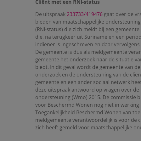
Cliënt met een RNI-status
De uitspraak
233733/419476
gaat over de vr
bieden van maatschappelijke ondersteuning 
(RNI-status) die zich meldt bij een gemeente
die, na terugkeer uit Suriname en een perio
indiener is ingeschreven en daar vervolgen
De gemeente is dus als meldgemeente verant
gemeente het onderzoek naar de situatie van
biedt. In dit geval wordt de gemeente van de
onderzoek en de ondersteuning van de cliënt
gemeente en een ander sociaal netwerk heef
deze uitspraak antwoord op vragen over de
ondersteuning (Wmo) 2015. De commissie b
voor Beschermd Wonen nog niet in werking i
Toegankelijkheid Beschermd Wonen van toepa
meldgemeente verantwoordelijk is voor de cli
zich heeft gemeld voor maatschappelijke ond