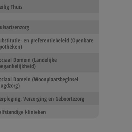
eilig Thuis
uisartsenzorg
ubstitutie- en preferentiebeleid (Openbare
potheken)​
ociaal Domein (Landelijke
oegankelijkheid)
ociaal Domein (Woonplaatsbeginsel
eugdzorg)
erpleging, Verzorging en Geboortezorg​
elfstandige klinieken